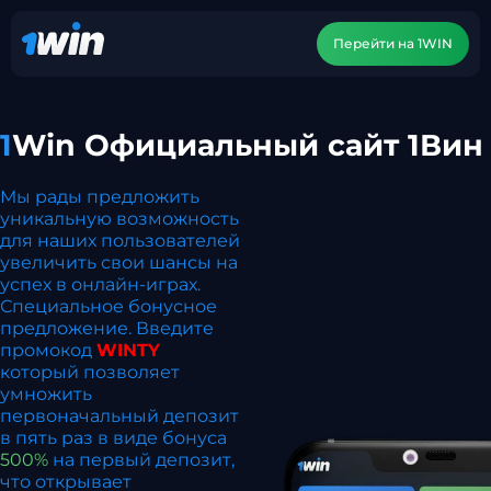
Перейти на 1WIN
1
Win Официальный сайт 1Вин
Мы рады предложить
уникальную возможность
для наших
пользователей
увеличить свои шансы на
успех в онлайн-
играх.
Специальное бонусное
предложение.
Введите
промокод
WINTY
который позволяет
умножить
первоначальный депозит
в пять раз в виде бонуса
500%
на
первый депозит,
что открывает