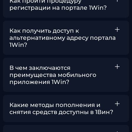
Как пройти процедуру
регистрации на портале 1Win?
Как получить доступ к
альтернативному адресу портала
1Win?
В чем заключаются
преимущества мобильного
приложения 1Win?
Какие методы пополнения и
снятия средств доступны в 1Вин?