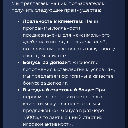
Мы предлагаем нашим пользователям
получить следующие преимущества:
Лояльность к клиентам:
Наши
программы лояльности
предназначены для максимального
удобства и выгоды пользователей,
позволяя им чувствовать нашу заботу
о каждом клиенте.
Бонусы за депозит:
В качестве
дополнения к стандартным условиям,
мы предлагаем фриспины в качестве
бонуса за депозит.
Выгодный стартовый бонус:
При
первом пополнении счета новые
клиенты могут воспользоваться
предложением бонуса в размере
+500%, что дает мощный старт их
игровой активности.