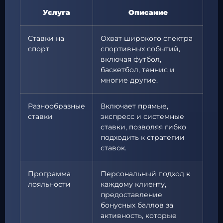
Услуга
Описание
Ставки на
Охват широкого спектра
спорт
спортивных событий,
включая футбол,
баскетбол, теннис и
многие другие.
Разнообразные
Включает прямые,
ставки
экспресс и системные
ставки, позволяя гибко
подходить к стратегии
ставок.
Программа
Персональный подход к
лояльности
каждому клиенту,
предоставление
бонусных баллов за
активность, которые